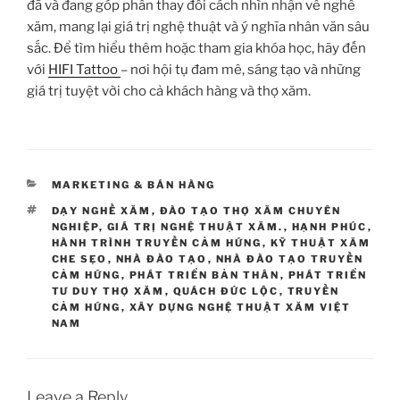
đã và đang góp phần thay đổi cách nhìn nhận về nghề
xăm, mang lại giá trị nghệ thuật và ý nghĩa nhân văn sâu
sắc. Để tìm hiểu thêm hoặc tham gia khóa học, hãy đến
với
HIFI Tattoo
– nơi hội tụ đam mê, sáng tạo và những
giá trị tuyệt vời cho cả khách hàng và thợ xăm.
CATEGORIES
MARKETING & BÁN HÀNG
TAGS
DẠY NGHỀ XĂM
,
ĐÀO TẠO THỢ XĂM CHUYÊN
NGHIỆP
,
GIÁ TRỊ NGHỆ THUẬT XĂM.
,
HẠNH PHÚC
,
HÀNH TRÌNH TRUYỀN CẢM HỨNG
,
KỸ THUẬT XĂM
CHE SẸO
,
NHÀ ĐÀO TẠO
,
NHÀ ĐÀO TẠO TRUYỀN
CẢM HỨNG
,
PHÁT TRIỂN BẢN THÂN
,
PHÁT TRIỂN
TƯ DUY THỢ XĂM
,
QUÁCH ĐỨC LỘC
,
TRUYỀN
CẢM HỨNG
,
XÂY DỰNG NGHỆ THUẬT XĂM VIỆT
NAM
Leave a Reply