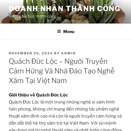
Skip
DOANH NHÂN THÀNH CÔNG
to
Những bài học thành công
content
Menu
POSTED
NOVEMBER 20, 2024
BY
ADMIN
ON
Quách Đức Lộc – Người Truyền
Cảm Hứng Và Nhà Đào Tạo Nghề
Xăm Tại Việt Nam
Giới thiệu về Quách Đức Lộc
Quách Đức Lộc là một trong những nghệ sĩ xăm hình
tiên phong, không chỉ mang đến những tác phẩm nghệ
thuật xăm đỉnh cao mà còn là người truyền cảm hứng và
dẫn dắt thế hệ thợ xăm trẻ tại Việt Nam. Với sứ mệnh
xây dựng giá trị nghệ thuật xăm và phát triển cộng đồng