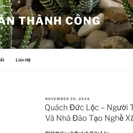
ÂN THÀNH CÔNG
iết
Liên Hệ
POSTED
NOVEMBER 20, 2024
ON
Quách Đức Lộc – Người
Và Nhà Đào Tạo Nghề X