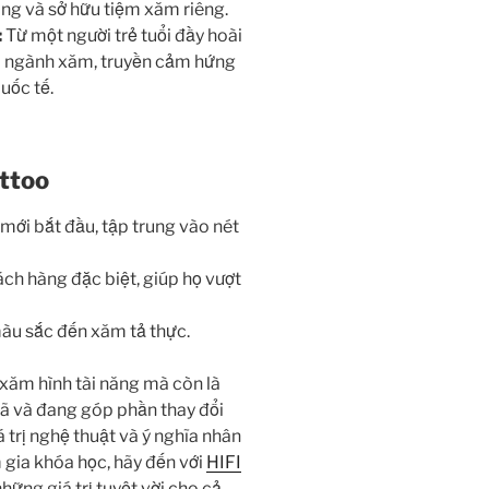
ông và sở hữu tiệm xăm riêng.
:
Từ một người trẻ tuổi đầy hoài
ủa ngành xăm, truyền cảm hứng
uốc tế.
attoo
mới bắt đầu, tập trung vào nét
h hàng đặc biệt, giúp họ vượt
àu sắc đến xăm tả thực.
xăm hình tài năng mà còn là
ã và đang góp phần thay đổi
 trị nghệ thuật và ý nghĩa nhân
 gia khóa học, hãy đến với
HIFI
hững giá trị tuyệt vời cho cả