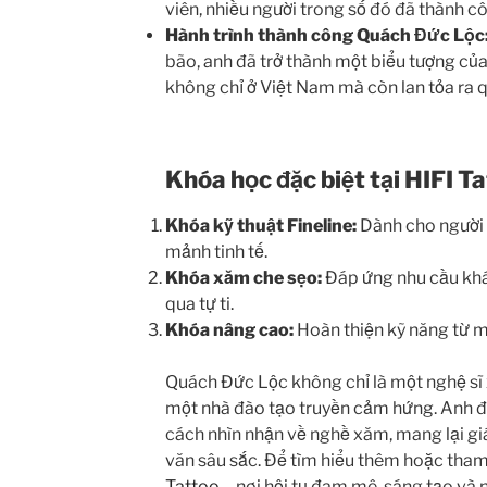
viên, nhiều người trong số đó đã thành c
Hành trình thành công Quách Đức Lộc
bão, anh đã trở thành một biểu tượng c
không chỉ ở Việt Nam mà còn lan tỏa ra q
Khóa học đặc biệt tại HIFI T
Khóa kỹ thuật Fineline:
Dành cho người 
mảnh tinh tế.
Khóa xăm che sẹo:
Đáp ứng nhu cầu khác
qua tự ti.
Khóa nâng cao:
Hoàn thiện kỹ năng từ m
Quách Đức Lộc không chỉ là một nghệ sĩ 
một nhà đào tạo truyền cảm hứng. Anh đ
cách nhìn nhận về nghề xăm, mang lại giá
văn sâu sắc. Để tìm hiểu thêm hoặc tham
Tattoo
– nơi hội tụ đam mê, sáng tạo và n