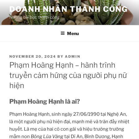
Skip
DOANH NHÂN THÀNH CÔNG
to
Những bài học thành công
content
Menu
POSTED
NOVEMBER 20, 2024
BY
ADMIN
ON
Phạm Hoàng Hạnh – hành trình
truyền cảm hứng của người phụ nữ
hiện
Phạm Hoàng Hạnh là ai?
Phạm Hoàng Hạnh, sinh ngày 27/06/1990 tại Nghệ An,
là một người phụ nữ hiện đại, mạnh mẽ và tràn đầy nhiệt
huyết. Là mẹ của hai cô con gái và hiệu trưởng trường
mầm non
Bông Lúa Vàng
tại Dĩ An, Bình Dương, Hạnh