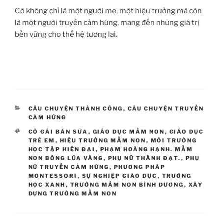
Cô không chỉ là một người mẹ, một hiệu trưởng mà còn
là một người truyền cảm hứng, mang đến những giá trị
bền vững cho thế hệ tương lai.
CATEGORIES
CÂU CHUYỆN THÀNH CÔNG
,
CÂU CHUYỆN TRUYỀN
CẢM HỨNG
TAGS
CÔ GÁI BÁN SỮA
,
GIÁO DỤC MẦM NON
,
GIÁO DỤC
TRẺ EM
,
HIỆU TRƯỞNG MẦM NON
,
MÔI TRƯỜNG
HỌC TẬP HIỆN ĐẠI
,
PHẠM HOÀNG HẠNH. MẦM
NON BÔNG LÚA VÀNG
,
PHỤ NỮ THÀNH ĐẠT.
,
PHỤ
NỮ TRUYỀN CẢM HỨNG
,
PHƯƠNG PHÁP
MONTESSORI
,
SỰ NGHIỆP GIÁO DỤC
,
TRƯỜNG
HỌC XANH
,
TRƯỜNG MẦM NON BÌNH DƯƠNG
,
XÂY
DỰNG TRƯỜNG MẦM NON