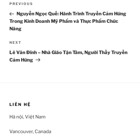
Post
Previous
PREVIOUS
navigation
Post
Nguyễn Ngọc Quế: Hành Trình Truyền Cảm Hứng
Trong Kinh Doanh Mỹ Phẩm và Thực Phẩm Chức
Năng
Next
NEXT
Post
Lê Văn Đĩnh – Nhà Giáo Tận Tâm, Người Thầy Truyền
Cảm Hứng
LIÊN HỆ
Hà nội, Việt Nam
Vancouver, Canada