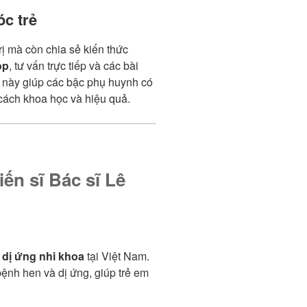
c trẻ
ị mà còn chia sẻ kiến thức
op
, tư vấn trực tiếp và các bài
h này giúp các bậc phụ huynh có
ách khoa học và hiệu quả.
ến sĩ Bác sĩ Lê
c
dị ứng nhi khoa
tại Việt Nam.
bệnh hen và dị ứng, giúp trẻ em