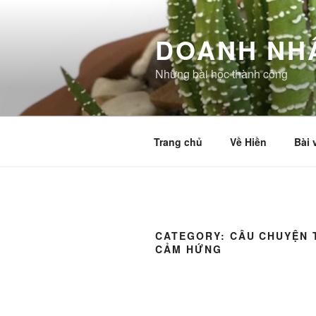
Skip
to
DOANH NH
content
Những bài học thành công
Trang chủ
Về Hiền
Bài 
CATEGORY:
CÂU CHUYỆN 
CẢM HỨNG