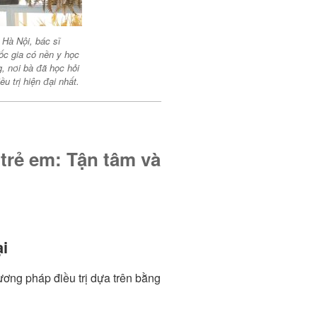
 Hà Nội, bác sĩ
ốc gia có nền y học
, nơi bà đã học hỏi
 trị hiện đại nhất.
 trẻ em: Tận tâm và
ại
ơng pháp điều trị dựa trên bằng