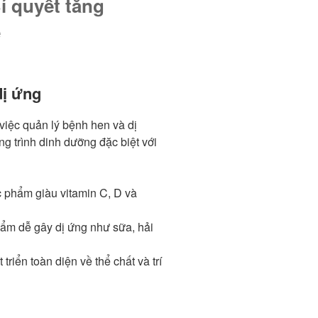
í quyết tăng
ẻ
dị ứng
việc quản lý bệnh hen và dị
g trình dinh dưỡng đặc biệt với
 phẩm giàu vitamin C, D và
ẩm dễ gây dị ứng như sữa, hải
triển toàn diện về thể chất và trí