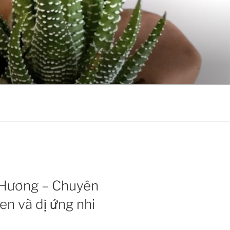
u Hương – Chuyên
hen và dị ứng nhi