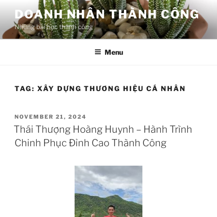
Skip
DOANH NHÂN THÀNH CÔNG
to
Những bài học thành công
content
Menu
TAG:
XÂY DỰNG THƯƠNG HIỆU CÁ NHÂN
POSTED
NOVEMBER 21, 2024
ON
Thái Thượng Hoàng Huynh – Hành Trình
Chinh Phục Đỉnh Cao Thành Công