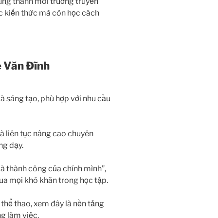
húng thành môi trường truyền
c kiến thức mà còn học cách
 Văn Đĩnh
à sáng tạo, phù hợp với nhu cầu
à liên tục nâng cao chuyên
ng dạy.
à thành công của chính mình”,
ua mọi khó khăn trong học tập.
 thể thao, xem đây là nền tảng
g làm việc.