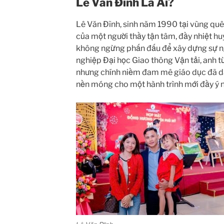
Lê Văn Đĩnh Là Ai?
Lê Văn Đĩnh, sinh năm 1990 tại vùng quê 
của một người thầy tận tâm, đầy nhiệt huyế
không ngừng phấn đấu để xây dựng sự ngh
nghiệp Đại học Giao thông Vận tải, anh từ
nhưng chính niềm đam mê giáo dục đã dẫn 
nền móng cho một hành trình mới đầy ý n