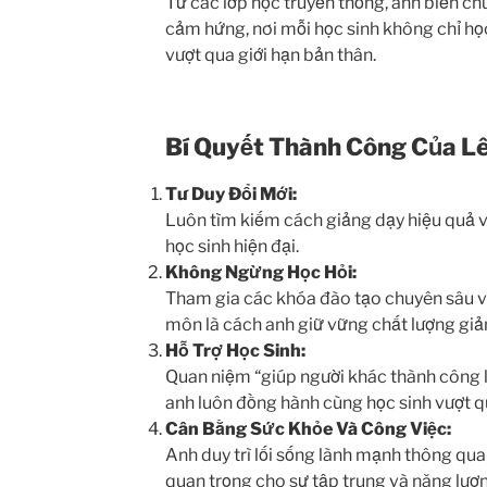
Từ các lớp học truyền thống, anh biến c
cảm hứng, nơi mỗi học sinh không chỉ họ
vượt qua giới hạn bản thân.
Bí Quyết Thành Công Của Lê
Tư Duy Đổi Mới:
Luôn tìm kiếm cách giảng dạy hiệu quả v
học sinh hiện đại.
Không Ngừng Học Hỏi:
Tham gia các khóa đào tạo chuyên sâu v
môn là cách anh giữ vững chất lượng giả
Hỗ Trợ Học Sinh:
Quan niệm “giúp người khác thành công l
anh luôn đồng hành cùng học sinh vượt q
Cân Bằng Sức Khỏe Và Công Việc:
Anh duy trì lối sống lành mạnh thông qua
quan trọng cho sự tập trung và năng lượn