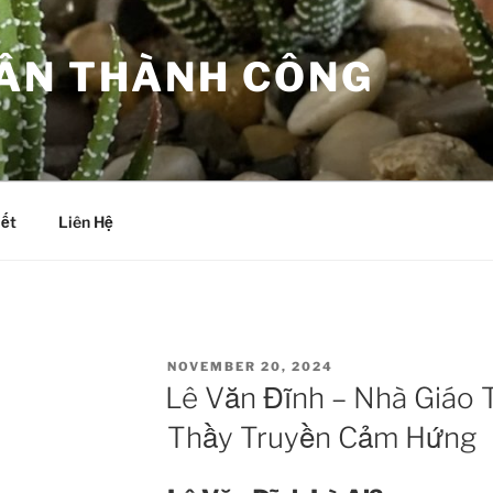
ÂN THÀNH CÔNG
iết
Liên Hệ
POSTED
NOVEMBER 20, 2024
ON
Lê Văn Đĩnh – Nhà Giáo 
Thầy Truyền Cảm Hứng