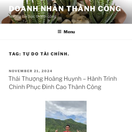
Skip
DOANH NHÂN THÀNH CÔNG
to
Những bài học thành công
content
Menu
TAG:
TỰ DO TÀI CHÍNH.
POSTED
NOVEMBER 21, 2024
ON
Thái Thượng Hoàng Huynh – Hành Trình
Chinh Phục Đỉnh Cao Thành Công