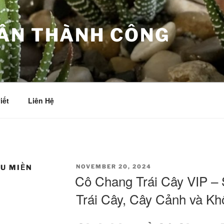
ÂN THÀNH CÔNG
iết
Liên Hệ
POSTED
ẨU MIỀN
NOVEMBER 20, 2024
ON
Cô Chang Trái Cây VIP –
Trái Cây, Cây Cảnh và K