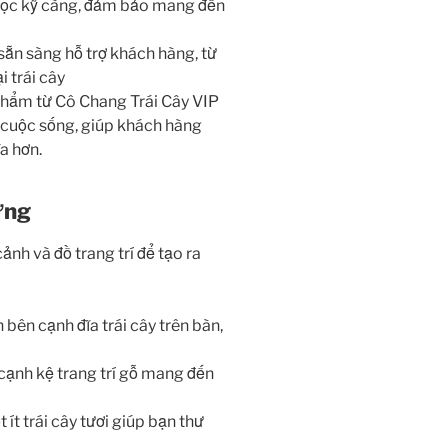
n lọc kỹ càng, đảm bảo mang đến
 sẵn sàng hỗ trợ khách hàng, từ
i trái cây
phẩm từ Cô Chang Trái Cây VIP
 cuộc sống, giúp khách hàng
a hơn.
ứng
ảnh và đồ trang trí để tạo ra
 bên cạnh đĩa trái cây trên bàn,
n cạnh kệ trang trí gỗ mang đến
 ít trái cây tươi giúp bạn thư