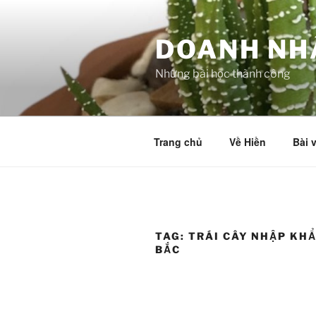
Skip
to
DOANH NH
content
Những bài học thành công
Trang chủ
Về Hiền
Bài v
TAG:
TRÁI CÂY NHẬP KH
BẮC