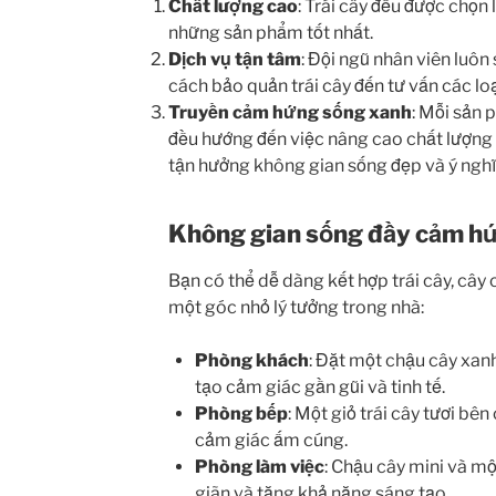
Chất lượng cao
: Trái cây đều được chọ
những sản phẩm tốt nhất.
Dịch vụ tận tâm
: Đội ngũ nhân viên luôn
cách bảo quản trái cây đến tư vấn các loạ
Truyền cảm hứng sống xanh
: Mỗi sản 
đều hướng đến việc nâng cao chất lượng
tận hưởng không gian sống đẹp và ý nghĩ
Không gian sống đầy cảm h
Bạn có thể dễ dàng kết hợp trái cây, cây c
một góc nhỏ lý tưởng trong nhà:
Phòng khách
: Đặt một chậu cây xanh
tạo cảm giác gần gũi và tinh tế.
Phòng bếp
: Một giỏ trái cây tươi bê
cảm giác ấm cúng.
Phòng làm việc
: Chậu cây mini và một
giãn và tăng khả năng sáng tạo.