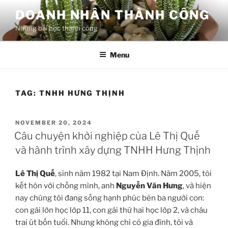
Skip
DOANH NHÂN THÀNH CÔNG
to
Những bài học thành công
content
Menu
TAG:
TNHH HƯNG THỊNH
POSTED
NOVEMBER 20, 2024
ON
Câu chuyện khởi nghiệp của Lê Thị Quế
và hành trình xây dựng TNHH Hưng Thịnh
Lê Thị Quế
, sinh năm 1982 tại Nam Định. Năm 2005, tôi
kết hôn với chồng mình, anh
Nguyễn Văn Hưng
, và hiện
nay chúng tôi đang sống hạnh phúc bên ba người con:
con gái lớn học lớp 11, con gái thứ hai học lớp 2, và cháu
trai út bốn tuổi. Nhưng không chỉ có gia đình, tôi và