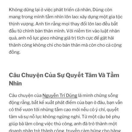
Không dừng lại ở việc phát triển cá nhân, Dũng còn
mang trong mình tầm nhìn lớn lao: xây dựng một gia tộc
thịnh vượng. Anh tin rằng mọi thay đổi lớn lao đều bắt
đầu từ chính bản thân mình. Với niềm tin vào luật nhân
quả, anh nỗ lực gieo những giá trị tích cực để gặt hái
thành công không chỉ cho bản thân mà còn cho cả cộng
đồng.
Câu Chuyện Của Sự Quyết Tâm Và Tầm
Nhìn
Câu chuyện của
Nguyễn Trí Dũng
là minh chứng sống
động rằng, bất kể xuất phát điểm của bạn ở đâu, bạn vẫn
có thể vươn tới những tầm cao mới nếu có ý chí, quyết
tâm và sự nỗ lực không ngừng nghỉ. Từ một cậu bé phụ
giúp bà làm công việc thủ công, anh đã trở thành một
doanh nhân trẻ thành công, truyền cảm hứng cho hàng