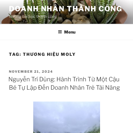
Skip
DOANH NHÂN THÀNH CÔNG
to
Những bài học thành công
content
Menu
TAG:
THƯƠNG HIỆU MOLY
POSTED
NOVEMBER 21, 2024
ON
Nguyễn Trí Dũng: Hành Trình Từ Một Cậu
Bé Tự Lập Đến Doanh Nhân Trẻ Tài Năng