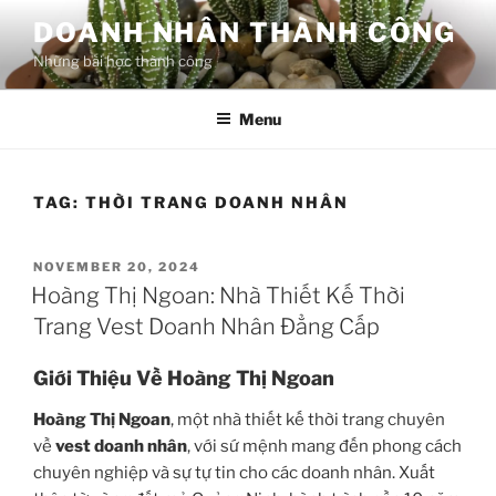
Skip
DOANH NHÂN THÀNH CÔNG
to
Những bài học thành công
content
Menu
TAG:
THỜI TRANG DOANH NHÂN
POSTED
NOVEMBER 20, 2024
ON
Hoàng Thị Ngoan: Nhà Thiết Kế Thời
Trang Vest Doanh Nhân Đẳng Cấp
Giới Thiệu Về Hoàng Thị Ngoan
Hoàng Thị Ngoan
, một nhà thiết kế thời trang chuyên
về
vest doanh nhân
, với sứ mệnh mang đến phong cách
chuyên nghiệp và sự tự tin cho các doanh nhân. Xuất