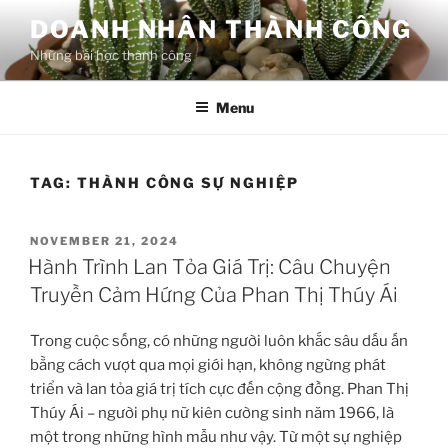
Skip
DOANH NHÂN THÀNH CÔNG
to
Những bài học thành công
content
Menu
TAG:
THÀNH CÔNG SỰ NGHIỆP
POSTED
NOVEMBER 21, 2024
ON
Hành Trình Lan Tỏa Giá Trị: Câu Chuyện
Truyền Cảm Hứng Của Phan Thị Thúy Ái
Trong cuộc sống, có những người luôn khắc sâu dấu ấn
bằng cách vượt qua mọi giới hạn, không ngừng phát
triển và lan tỏa giá trị tích cực đến cộng đồng. Phan Thị
Thúy Ái – người phụ nữ kiên cường sinh năm 1966, là
một trong những hình mẫu như vậy. Từ một sự nghiệp