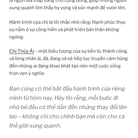
là ngọn lửa thắp sáng cho cộng đồng, giúp những người
xung quanh tìm thấy hy vọng và sức mạnh để vươn lên.
Hành trình của chị là lời nhắc nhở rằng: Hạnh phúc thực
sự nằm ở sự cống hiến và phát triển bản thân không
ngừng.
Chị Thúy Ái
– một biểu tượng của sự bền bỉ, thành công,
và lòng nhân ái, đã, đang và sẽ tiếp tục truyền cảm hứng
đến những ai đang khao khát tạo nên một cuộc sống
trọn vẹn ý nghĩa.
Bạn cũng có thể bắt đầu hành trình của riêng
mình từ hôm nay. Hãy tin rằng, mỗi bước đi
nhỏ bé đều có thể dẫn đến những thay đổi lớn
lao – không chỉ cho chính bạn mà còn cho cả
thế giới xung quanh.