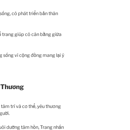
sống, cô phát triển bản thân
 trang giúp cô cân bằng giữa
g sống vì cộng đồng mang lại ý
u Thương
 tâm trí và cơ thể, yêu thương
gười.
uôi dưỡng tâm hồn, Trang nhấn