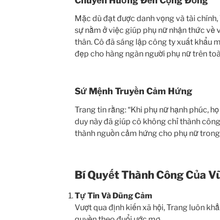
Chuyển Hướng Đến Cộng Đồng
Mặc dù đạt được danh vọng và tài chính, 
sự nằm ở việc giúp phụ nữ nhận thức về 
thân. Cô đã sáng lập công ty xuất khẩu mi
đẹp cho hàng ngàn người phụ nữ trên toàn
Sứ Mệnh Truyền Cảm Hứng
Trang tin rằng: “Khi phụ nữ hạnh phúc, họ s
duy này đã giúp cô không chỉ thành công
thành nguồn cảm hứng cho phụ nữ trong
Bí Quyết Thành Công Của V
Tự Tin Và Dũng Cảm
Vượt qua định kiến xã hội, Trang luôn kh
quyền theo đuổi ước mơ.