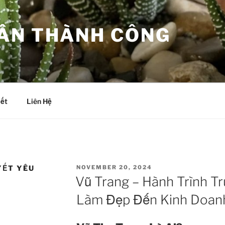
ÂN THÀNH CÔNG
iết
Liên Hệ
POSTED
YẾT YÊU
NOVEMBER 20, 2024
ON
Vũ Trang – Hành Trình 
Làm Đẹp Đến Kinh Doan