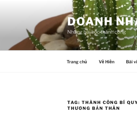
Skip
to
DOANH NH
content
Những bài học thành công
Trang chủ
Về Hiền
Bài v
TAG:
THÀNH CÔNG BÍ QU
THƯƠNG BẢN THÂN