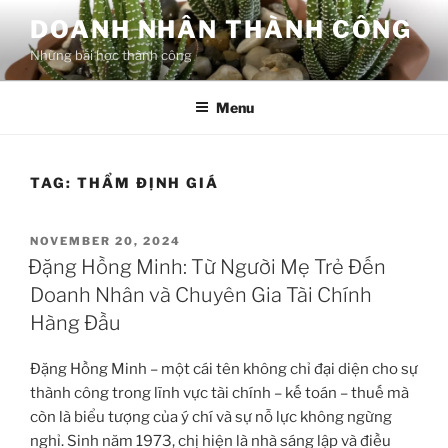
Skip
DOANH NHÂN THÀNH CÔNG
to
Những bài học thành công
content
Menu
TAG:
THẨM ĐỊNH GIÁ
POSTED
NOVEMBER 20, 2024
ON
Đặng Hồng Minh: Từ Người Mẹ Trẻ Đến
Doanh Nhân và Chuyên Gia Tài Chính
Hàng Đầu
Đặng Hồng Minh – một cái tên không chỉ đại diện cho sự
thành công trong lĩnh vực tài chính – kế toán – thuế mà
còn là biểu tượng của ý chí và sự nỗ lực không ngừng
nghỉ. Sinh năm 1973, chị hiện là nhà sáng lập và điều