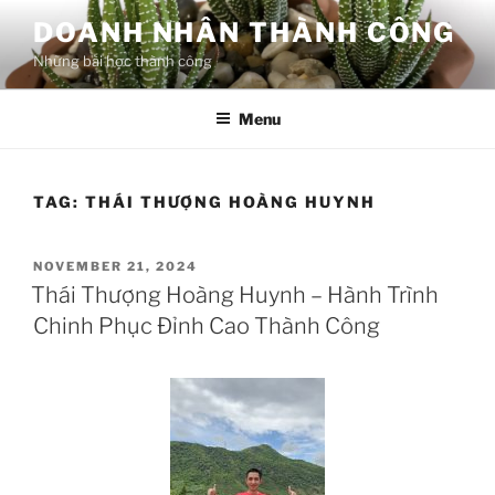
Skip
DOANH NHÂN THÀNH CÔNG
to
Những bài học thành công
content
Menu
TAG:
THÁI THƯỢNG HOÀNG HUYNH
POSTED
NOVEMBER 21, 2024
ON
Thái Thượng Hoàng Huynh – Hành Trình
Chinh Phục Đỉnh Cao Thành Công