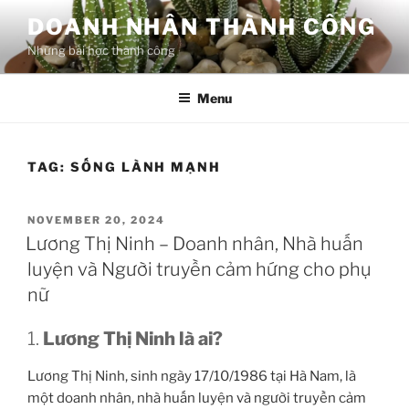
Skip
DOANH NHÂN THÀNH CÔNG
to
Những bài học thành công
content
Menu
TAG:
SỐNG LÀNH MẠNH
POSTED
NOVEMBER 20, 2024
ON
Lương Thị Ninh – Doanh nhân, Nhà huấn
luyện và Người truyền cảm hứng cho phụ
nữ
1.
Lương Thị Ninh là ai?
Lương Thị Ninh, sinh ngày 17/10/1986 tại Hà Nam, là
một doanh nhân, nhà huấn luyện và người truyền cảm