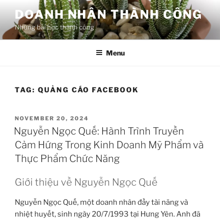
Skip
DOANH NHÂN THÀNH CÔNG
to
Những bài học thành công
content
Menu
TAG:
QUẢNG CÁO FACEBOOK
POSTED
NOVEMBER 20, 2024
ON
Nguyễn Ngọc Quế: Hành Trình Truyền
Cảm Hứng Trong Kinh Doanh Mỹ Phẩm và
Thực Phẩm Chức Năng
Giới thiệu về Nguyễn Ngọc Quế
Nguyễn Ngọc Quế, một doanh nhân đầy tài năng và
nhiệt huyết, sinh ngày 20/7/1993 tại Hưng Yên. Anh đã