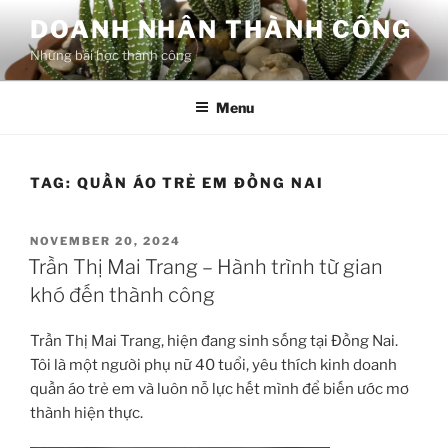
Skip
DOANH NHÂN THÀNH CÔNG
to
Những bài học thành công
content
Menu
TAG:
QUẦN ÁO TRẺ EM ĐỒNG NAI
POSTED
NOVEMBER 20, 2024
ON
Trần Thị Mai Trang – Hành trình từ gian
khó đến thành công
Trần Thị Mai Trang, hiện đang sinh sống tại Đồng Nai.
Tôi là một người phụ nữ 40 tuổi, yêu thích kinh doanh
quần áo trẻ em và luôn nỗ lực hết mình để biến ước mơ
thành hiện thực.