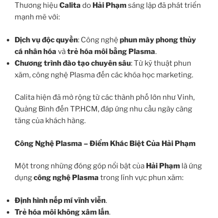
Thương hiệu
Calita
do
Hải Phạm
sáng lập đã phát triển
mạnh mẽ với:
Dịch vụ độc quyền
: Công nghệ
phun mày phong thủy
cá nhân hóa
và
trẻ hóa môi bằng Plasma
.
Chương trình đào tạo chuyên sâu
: Từ kỹ thuật phun
xăm, công nghệ Plasma đến các khóa học marketing.
Calita hiện đã mở rộng từ các thành phố lớn như Vinh,
Quảng Bình đến TP.HCM, đáp ứng nhu cầu ngày càng
tăng của khách hàng.
Công Nghệ Plasma – Điểm Khác Biệt Của Hải Phạm
Một trong những đóng góp nổi bật của
Hải Phạm
là ứng
dụng
công nghệ Plasma
trong lĩnh vực phun xăm:
Định hình nếp mí vĩnh viễn
.
Trẻ hóa môi không xâm lấn
.