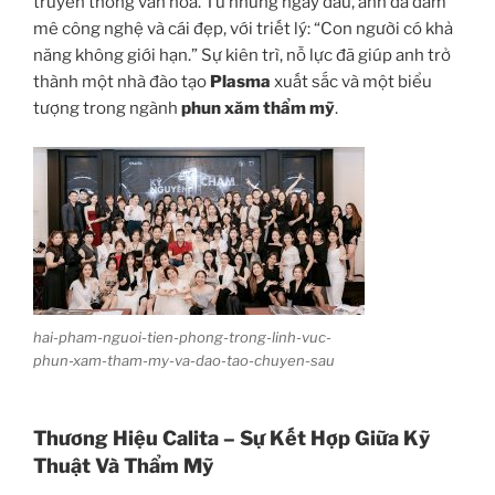
truyền thống văn hóa. Từ những ngày đầu, anh đã đam
mê công nghệ và cái đẹp, với triết lý: “Con người có khả
năng không giới hạn.” Sự kiên trì, nỗ lực đã giúp anh trở
thành một nhà đào tạo
Plasma
xuất sắc và một biểu
tượng trong ngành
phun xăm thẩm mỹ
.
hai-pham-nguoi-tien-phong-trong-linh-vuc-
phun-xam-tham-my-va-dao-tao-chuyen-sau
Thương Hiệu Calita – Sự Kết Hợp Giữa Kỹ
Thuật Và Thẩm Mỹ