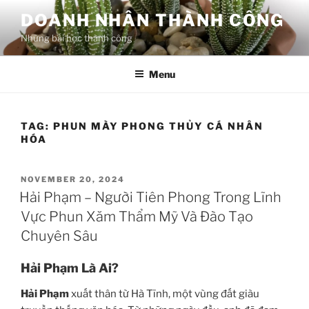
Skip
DOANH NHÂN THÀNH CÔNG
to
Những bài học thành công
content
Menu
TAG:
PHUN MÀY PHONG THỦY CÁ NHÂN
HÓA
POSTED
NOVEMBER 20, 2024
ON
Hải Phạm – Người Tiên Phong Trong Lĩnh
Vực Phun Xăm Thẩm Mỹ Và Đào Tạo
Chuyên Sâu
Hải Phạm Là Ai?
Hải Phạm
xuất thân từ Hà Tĩnh, một vùng đất giàu