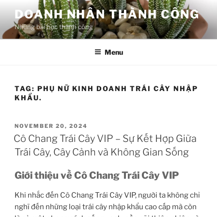
Skip
DOANH NHÂN THÀNH CÔNG
to
Những bài học thành công
content
Menu
TAG:
PHỤ NỮ KINH DOANH TRÁI CÂY NHẬP
KHẨU.
POSTED
NOVEMBER 20, 2024
ON
Cô Chang Trái Cây VIP – Sự Kết Hợp Giữa
Trái Cây, Cây Cảnh và Không Gian Sống
Giới thiệu về Cô Chang Trái Cây VIP
Khi nhắc đến Cô Chang Trái Cây VIP, người ta không chỉ
nghĩ đến những loại trái cây nhập khẩu cao cấp mà còn