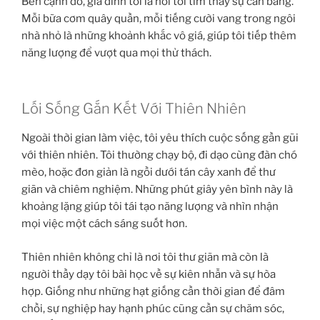
Bên cạnh đó, gia đình tôi là nơi tôi tìm thấy sự cân bằng.
Mỗi bữa cơm quây quần, mỗi tiếng cười vang trong ngôi
nhà nhỏ là những khoảnh khắc vô giá, giúp tôi tiếp thêm
năng lượng để vượt qua mọi thử thách.
Lối Sống Gắn Kết Với Thiên Nhiên
Ngoài thời gian làm việc, tôi yêu thích cuộc sống gần gũi
với thiên nhiên. Tôi thường chạy bộ, đi dạo cùng đàn chó
mèo, hoặc đơn giản là ngồi dưới tán cây xanh để thư
giãn và chiêm nghiệm. Những phút giây yên bình này là
khoảng lặng giúp tôi tái tạo năng lượng và nhìn nhận
mọi việc một cách sáng suốt hơn.
Thiên nhiên không chỉ là nơi tôi thư giãn mà còn là
người thầy dạy tôi bài học về sự kiên nhẫn và sự hòa
hợp. Giống như những hạt giống cần thời gian để đâm
chồi, sự nghiệp hay hạnh phúc cũng cần sự chăm sóc,