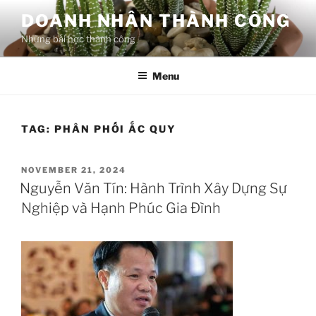
Skip
DOANH NHÂN THÀNH CÔNG
to
Những bài học thành công
content
Menu
TAG:
PHÂN PHỐI ẮC QUY
POSTED
NOVEMBER 21, 2024
ON
Nguyễn Văn Tín: Hành Trình Xây Dựng Sự
Nghiệp và Hạnh Phúc Gia Đình