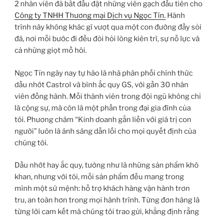
2 nhân viên đã bắt đầu đặt những viên gạch đầu tiên cho
Công ty TNHH Thương mại Dịch vụ Ngọc Tín.
Hành
trình này không khác gì vượt qua một con đường đầy sỏi
đá, nơi mỗi bước đi đều đòi hỏi lòng kiên trì, sự nỗ lực và
cả những giọt mồ hôi.
Ngọc Tín ngày nay tự hào là nhà phân phối chính thức
dầu nhớt Castrol và bình ắc quy GS, với gần 30 nhân
viên đồng hành. Mỗi thành viên trong đội ngũ không chỉ
là cộng sự, mà còn là một phần trong đại gia đình của
tôi. Phương châm “Kinh doanh gắn liền với giá trị con
người” luôn là ánh sáng dẫn lối cho mọi quyết định của
chúng tôi.
Dầu nhớt hay ắc quy, tưởng như là những sản phẩm khô
khan, nhưng với tôi, mỗi sản phẩm đều mang trong
mình một sứ mệnh: hỗ trợ khách hàng vận hành trơn
tru, an toàn hơn trong mọi hành trình. Từng đơn hàng là
từng lời cam kết mà chúng tôi trao gửi, khẳng định rằng