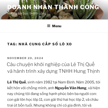
Skip
DOANH NHÂN THÀNH CÔNG
to
Những bài học thành công
content
Menu
TAG:
NHÀ CUNG CẤP SỔ LÒ XO
POSTED
NOVEMBER 20, 2024
ON
Câu chuyện khởi nghiệp của Lê Thị Quế
và hành trình xây dựng TNHH Hưng Thịnh
Lê Thị Quế
, sinh năm 1982 tại Nam Định. Năm 2005, tôi
kết hôn với chồng mình, anh
Nguyễn Văn Hưng
, và hiện
nay chúng tôi đang sống hạnh phúc bên ba người con:
con gái lớn học lớp 11, con gái thứ hai học lớp 2, và cháu
trai út bốn tuổi. Nhưng không chỉ có gia đình, tôi và