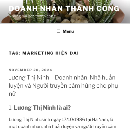
Skip
DOANH NHÂN THÀNH CÔNG
to
Những bài học thành công
content
Menu
TAG:
MARKETING HIỆN ĐẠI
POSTED
NOVEMBER 20, 2024
ON
Lương Thị Ninh – Doanh nhân, Nhà huấn
luyện và Người truyền cảm hứng cho phụ
nữ
1.
Lương Thị Ninh là ai?
Lương Thị Ninh, sinh ngày 17/10/1986 tại Hà Nam, là
một doanh nhân, nhà huấn luyện và người truyền cảm