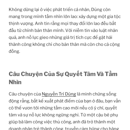
Không dừng lại ở việc phát triển cá nhân, Dũng còn
mang trong mình tầm nhìn lớn lao: xây dựng một gia tộc
thịnh vượng. Anh tin rằng mọi thay đổi lớn lao đều bắt
đầu từ chính bản thân mình. Với niềm tin vào luật nhân
quả, anh nỗ lực gieo những giá trị tích cực để gặt hái
thành công không chỉ cho bản thân mà còn cho cả cộng
đồng.
Câu Chuyện Của Sự Quyết Tâm Và Tầm
Nhìn
Câu chuyện của
Nguyễn Trí Dũng
là minh chứng sống
động rằng, bất kể xuất phát điểm của bạn ở đâu, bạn vẫn
có thể vươn tới những tầm cao mới nếu có ý chí, quyết
tâm và sự nỗ lực không ngừng nghỉ. Từ một cậu bé phụ
giúp bà làm công việc thủ công, anh đã trở thành một
doanh nhân trẻ thành công, truyền cảm hứng cho hàng