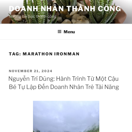
Skip
DOANH NHÂN THÀNH CÔNG
to
Những bài học thành công
content
Menu
TAG:
MARATHON IRONMAN
POSTED
NOVEMBER 21, 2024
ON
Nguyễn Trí Dũng: Hành Trình Từ Một Cậu
Bé Tự Lập Đến Doanh Nhân Trẻ Tài Năng