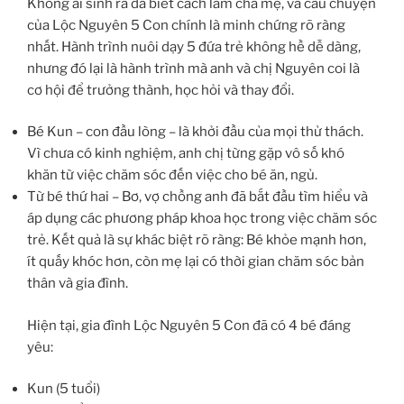
Không ai sinh ra đã biết cách làm cha mẹ, và câu chuyện
của Lộc Nguyên 5 Con chính là minh chứng rõ ràng
nhất. Hành trình nuôi dạy 5 đứa trẻ không hề dễ dàng,
nhưng đó lại là hành trình mà anh và chị Nguyên coi là
cơ hội để trưởng thành, học hỏi và thay đổi.
Bé Kun – con đầu lòng – là khởi đầu của mọi thử thách.
Vì chưa có kinh nghiệm, anh chị từng gặp vô số khó
khăn từ việc chăm sóc đến việc cho bé ăn, ngủ.
Từ bé thứ hai – Bơ, vợ chồng anh đã bắt đầu tìm hiểu và
áp dụng các phương pháp khoa học trong việc chăm sóc
trẻ. Kết quả là sự khác biệt rõ ràng: Bé khỏe mạnh hơn,
ít quấy khóc hơn, còn mẹ lại có thời gian chăm sóc bản
thân và gia đình.
Hiện tại, gia đình Lộc Nguyên 5 Con đã có 4 bé đáng
yêu:
Kun (5 tuổi)