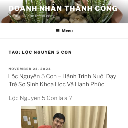
Skip
DOANH NHÂN THÀNH CÔNG
to
Những bài học thành công
content
Menu
TAG:
LỘC NGUYÊN 5 CON
POSTED
NOVEMBER 21, 2024
ON
Lộc Nguyên 5 Con – Hành Trình Nuôi Dạy
Trẻ Sơ Sinh Khoa Học Và Hạnh Phúc
Lộc Nguyên 5 Con là ai?