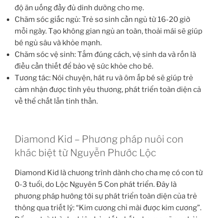
độ ăn uống đầy đủ dinh dưỡng cho mẹ.
Chăm sóc giấc ngủ: Trẻ sơ sinh cần ngủ từ 16-20 giờ
mỗi ngày. Tạo không gian ngủ an toàn, thoải mái sẽ giúp
bé ngủ sâu và khỏe mạnh.
Chăm sóc vệ sinh: Tắm đúng cách, vệ sinh da và rốn là
điều cần thiết để bảo vệ sức khỏe cho bé.
Tương tác: Nói chuyện, hát ru và ôm ấp bé sẽ giúp trẻ
cảm nhận được tình yêu thương, phát triển toàn diện cả
về thể chất lẫn tinh thần.
Diamond Kid – Phương pháp nuôi con
khác biệt từ Nguyễn Phước Lộc
Diamond Kid là chương trình dành cho cha mẹ có con từ
0-3 tuổi, do Lộc Nguyên 5 Con phát triển. Đây là
phương pháp hướng tới sự phát triển toàn diện của trẻ
thông qua triết lý: “Kim cương chỉ mài được kim cương”.