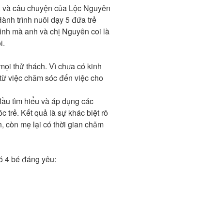
ẹ, và câu chuyện của Lộc Nguyên
ành trình nuôi dạy 5 đứa trẻ
rình mà anh và chị Nguyên coi là
i.
mọi thử thách. Vì chưa có kinh
từ việc chăm sóc đến việc cho
đầu tìm hiểu và áp dụng các
trẻ. Kết quả là sự khác biệt rõ
, còn mẹ lại có thời gian chăm
ó 4 bé đáng yêu: