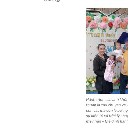
Hành trình của anh khô
thuần là câu chuyện về 
con cái, mà còn là bài h
sự kiên trì và triết lý số
mẹ nhàn – Gia đình hạn