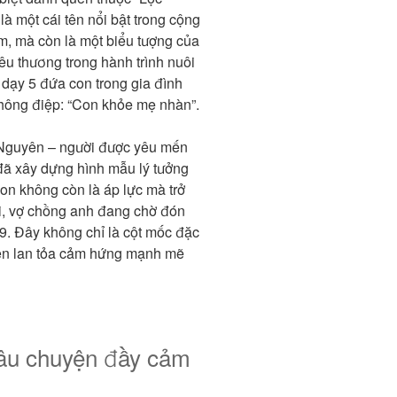
à một cái tên nổi bật trong cộng
m, mà còn là một biểu tượng của
yêu thương trong hành trình nuôi
i dạy 5 đứa con trong gia đình
thông điệp: “Con khỏe mẹ nhàn”.
 Nguyên – người được yêu mến
đã xây dựng hình mẫu lý tưởng
on không còn là áp lực mà trở
ại, vợ chồng anh đang chờ đón
19. Đây không chỉ là cột mốc đặc
uyện lan tỏa cảm hứng mạnh mẽ
Câu chuyện đầy cảm