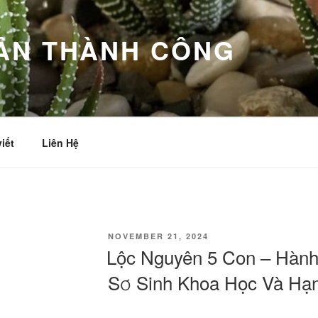
ÂN THÀNH CÔNG
viết
Liên Hệ
POSTED
NOVEMBER 21, 2024
ON
Lộc Nguyên 5 Con – Hành 
Sơ Sinh Khoa Học Và Hạ