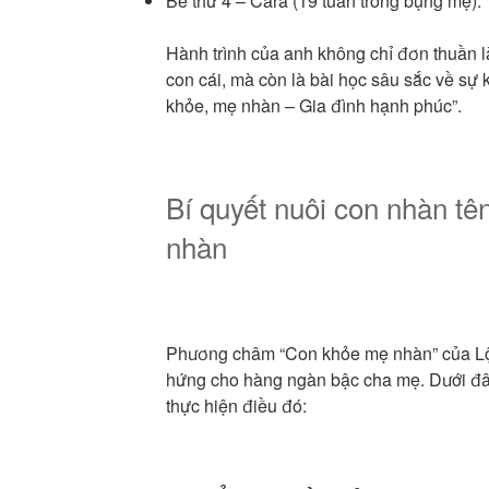
Bé thứ 4 – Cara (19 tuần trong bụng mẹ).
Hành trình của anh không chỉ đơn thuần l
con cái, mà còn là bài học sâu sắc về sự ki
khỏe, mẹ nhàn – Gia đình hạnh phúc”.
Bí quyết nuôi con nhàn t
nhàn
Phương châm “Con khỏe mẹ nhàn” của L
hứng cho hàng ngàn bậc cha mẹ. Dưới đây
thực hiện điều đó: