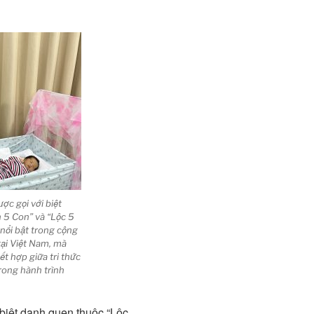
c gọi với biệt
 5 Con” và “Lộc 5
 nổi bật trong cộng
tại Việt Nam, mà
ết hợp giữa tri thức
rong hành trình
biệt danh quen thuộc “Lộc