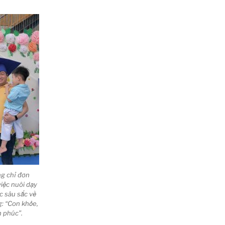
ng chỉ đơn
việc nuôi dạy
ọc sâu sắc về
ng: “Con khỏe,
h phúc”.