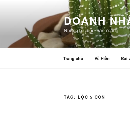
Skip
to
DOANH NH
content
Những bài học thành công
Trang chủ
Về Hiền
Bài 
TAG:
LỘC 5 CON