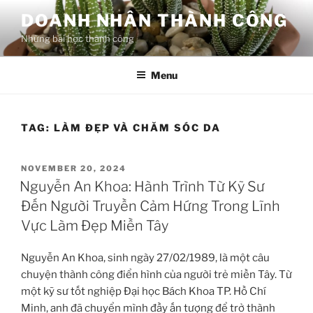
Skip
DOANH NHÂN THÀNH CÔNG
to
Những bài học thành công
content
Menu
TAG:
LÀM ĐẸP VÀ CHĂM SÓC DA
POSTED
NOVEMBER 20, 2024
ON
Nguyễn An Khoa: Hành Trình Từ Kỹ Sư
Đến Người Truyền Cảm Hứng Trong Lĩnh
Vực Làm Đẹp Miền Tây
Nguyễn An Khoa, sinh ngày 27/02/1989, là một câu
chuyện thành công điển hình của người trẻ miền Tây. Từ
một kỹ sư tốt nghiệp Đại học Bách Khoa TP. Hồ Chí
Minh, anh đã chuyển mình đầy ấn tượng để trở thành