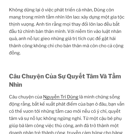
Không dừng lại ở việc phát triển cá nhân, Dũng còn
mang trong mình tầm nhìn lớn lao: xây dựng một gia tộc
thịnh vượng. Anh tin rằng mọi thay đổi lớn lao đều bắt
đầu từ chính bản thân mình. Với niềm tin vào luật nhân
quả, anh nỗ lực gieo những giá trị tích cực để gặt hái
thành công không chỉ cho bản thân mà còn cho cả cộng
đồng.
Câu Chuyện Của Sự Quyết Tâm Và Tầm
Nhìn
Câu chuyện của
Nguyễn Trí Dũng
là minh chứng sống
động rằng, bất kể xuất phát điểm của bạn ở đâu, bạn vẫn
có thể vươn tới những tầm cao mới nếu có ý chí, quyết
tâm và sự nỗ lực không ngừng nghỉ. Từ một cậu bé phụ
giúp bà làm công việc thủ công, anh đã trở thành một
doanh nhân trẻ thành công, truyền cảm hứng cho hàng