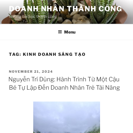
Skip
DOANH NHÂN THÀNH CÔNG
to
Những bài học thành công
content
Menu
TAG:
KINH DOANH SÁNG TẠO
POSTED
NOVEMBER 21, 2024
ON
Nguyễn Trí Dũng: Hành Trình Từ Một Cậu
Bé Tự Lập Đến Doanh Nhân Trẻ Tài Năng