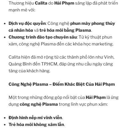
Thương hiệu
Calita
do
Hải Phạm
sáng lập đã phát triển
mạnh mẽ với:
Dịch vụ độc quyền
: Công nghệ
phun mày phong thủy
cá nhân hóa
và
trẻ hóa môi bằng Plasma
.
Chương trình đào tạo chuyên sâu
: Từ kỹ thuật phun
xăm, công nghệ Plasma đến các khóa học marketing.
Calita hiện đã mở rộng từ các thành phố lớn như Vinh,
Quảng Bình đến TP.HCM, đáp ứng nhu cầu ngày càng
tăng của khách hàng.
Công Nghệ Plasma – Điểm Khác Biệt Của Hải Phạm
Một trong những đóng góp nổi bật của
Hải Phạm
là ứng
dụng
công nghệ Plasma
trong lĩnh vực phun xăm:
Định hình nếp mí vĩnh viễn
.
Trẻ hóa môi không xâm lấn
.