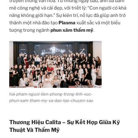
truyền thống văn hóa. Từ những ngày đầu, anh đã đam
mê công nghệ và cái đẹp, với triết lý: “Con người có khả
năng không giới hạn.” Sự kiên trì, nỗ lực đã giúp anh trở
thành một nhà đào tạo
Plasma
xuất sắc và một biểu
tượng trong ngành
phun xăm thẩm mỹ
.
hai-pham-nguoi-tien-phong-trong-linh-vuc-
phun-xam-tham-my-va-dao-tao-chuyen-sau
Thương Hiệu Calita – Sự Kết Hợp Giữa Kỹ
Thuật Và Thẩm Mỹ