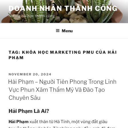
Skip
DOANH NHÂN THÀNH CÔNG
to
Những bài học thành công
content
Menu
TAG:
KHÓA HỌC MARKETING PMU CỦA HẢI
PHẠM
POSTED
NOVEMBER 20, 2024
ON
Hải Phạm – Người Tiên Phong Trong Lĩnh
Vực Phun Xăm Thẩm Mỹ Và Đào Tạo
Chuyên Sâu
Hải Phạm Là Ai?
Hải Phạm
xuất thân từ Hà Tĩnh, một vùng đất giàu