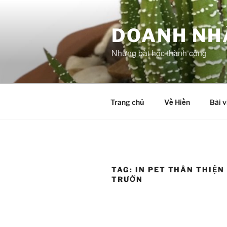
Skip
to
content
DOANH NH
Những bài học thành công
Trang chủ
Về Hiền
Bài v
TAG:
IN PET THÂN THIỆN
TRƯỜN