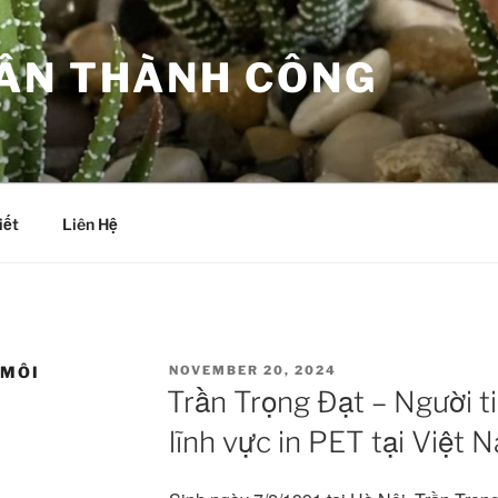
ÂN THÀNH CÔNG
iết
Liên Hệ
POSTED
 MÔI
NOVEMBER 20, 2024
ON
Trần Trọng Đạt – Người t
lĩnh vực in PET tại Việt 