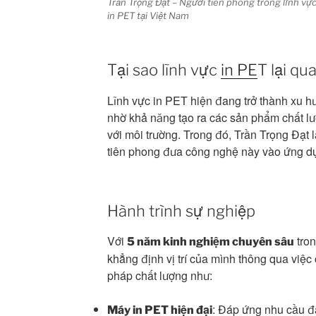
Trần Trọng Đạt – Người tiên phong trong lĩnh vự
in PET tại Việt Nam
Tại sao lĩnh vực
in PE
T lại qu
Lĩnh vực in PET hiện đang trở thành xu hư
nhờ khả năng tạo ra các sản phẩm chất lư
với môi trường. Trong đó, Trần Trọng Đạt
tiên phong đưa công nghệ này vào ứng dụn
Hành trình sự nghiệp
Với
tron
5 năm kinh nghiệm chuyên sâu
khẳng định vị trí của mình thông qua việc
pháp chất lượng như:
: Đáp ứng nhu cầu đ
Máy in PET hiện đại