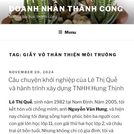
Skip
DOANH NHÂN THÀNH CÔNG
to
Những bài học thành công
content
Menu
TAG:
GIẤY VỞ THÂN THIỆN MÔI TRƯỜNG
POSTED
NOVEMBER 20, 2024
ON
Câu chuyện khởi nghiệp của Lê Thị Quế
và hành trình xây dựng TNHH Hưng Thịnh
Lê Thị Quế
, sinh năm 1982 tại Nam Định. Năm 2005, tôi
kết hôn với chồng mình, anh
Nguyễn Văn Hưng
, và hiện
nay chúng tôi đang sống hạnh phúc bên ba người con:
con gái lớn học lớp 11, con gái thứ hai học lớp 2, và cháu
trai út bốn tuổi. Nhưng không chỉ có gia đình, tôi và