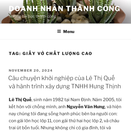
Skip
DOANH NHÂN THÀNH CÔNG
to
Những bài học thành công
content
Menu
TAG:
GIẤY VỞ CHẤT LƯỢNG CAO
POSTED
NOVEMBER 20, 2024
ON
Câu chuyện khởi nghiệp của Lê Thị Quế
và hành trình xây dựng TNHH Hưng Thịnh
Lê Thị Quế
, sinh năm 1982 tại Nam Định. Năm 2005, tôi
kết hôn với chồng mình, anh
Nguyễn Văn Hưng
, và hiện
nay chúng tôi đang sống hạnh phúc bên ba người con:
con gái lớn học lớp 11, con gái thứ hai học lớp 2, và cháu
trai út bốn tuổi. Nhưng không chỉ có gia đình, tôi và