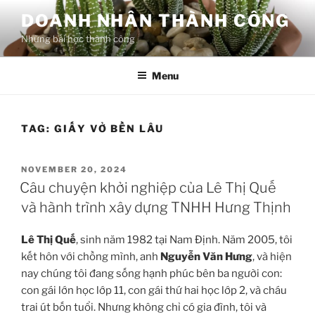
Skip
DOANH NHÂN THÀNH CÔNG
to
Những bài học thành công
content
Menu
TAG:
GIẤY VỞ BỀN LÂU
POSTED
NOVEMBER 20, 2024
ON
Câu chuyện khởi nghiệp của Lê Thị Quế
và hành trình xây dựng TNHH Hưng Thịnh
Lê Thị Quế
, sinh năm 1982 tại Nam Định. Năm 2005, tôi
kết hôn với chồng mình, anh
Nguyễn Văn Hưng
, và hiện
nay chúng tôi đang sống hạnh phúc bên ba người con:
con gái lớn học lớp 11, con gái thứ hai học lớp 2, và cháu
trai út bốn tuổi. Nhưng không chỉ có gia đình, tôi và