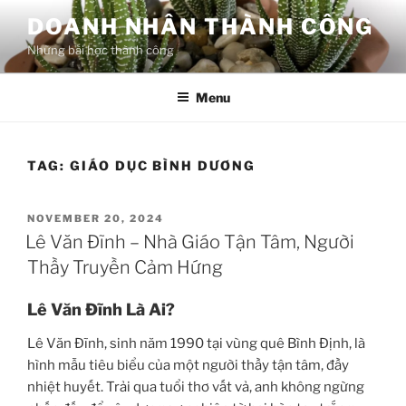
Skip
DOANH NHÂN THÀNH CÔNG
to
Những bài học thành công
content
Menu
TAG:
GIÁO DỤC BÌNH DƯƠNG
POSTED
NOVEMBER 20, 2024
ON
Lê Văn Đĩnh – Nhà Giáo Tận Tâm, Người
Thầy Truyền Cảm Hứng
Lê Văn Đĩnh Là Ai?
Lê Văn Đĩnh, sinh năm 1990 tại vùng quê Bình Định, là
hình mẫu tiêu biểu của một người thầy tận tâm, đầy
nhiệt huyết. Trải qua tuổi thơ vất vả, anh không ngừng