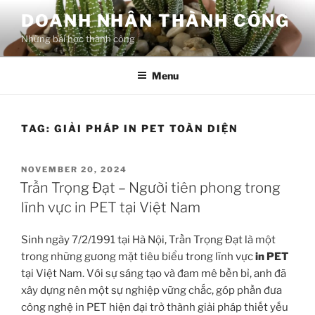
Skip
DOANH NHÂN THÀNH CÔNG
to
Những bài học thành công
content
Menu
TAG:
GIẢI PHÁP IN PET TOÀN DIỆN
POSTED
NOVEMBER 20, 2024
ON
Trần Trọng Đạt – Người tiên phong trong
lĩnh vực in PET tại Việt Nam
Sinh ngày 7/2/1991 tại Hà Nội, Trần Trọng Đạt là một
trong những gương mặt tiêu biểu trong lĩnh vực
in PET
tại Việt Nam. Với sự sáng tạo và đam mê bền bỉ, anh đã
xây dựng nên một sự nghiệp vững chắc, góp phần đưa
công nghệ in PET hiện đại trở thành giải pháp thiết yếu