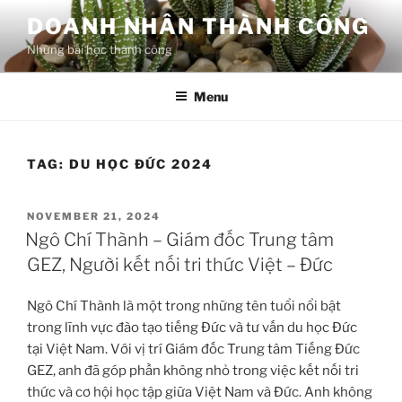
Skip
DOANH NHÂN THÀNH CÔNG
to
Những bài học thành công
content
Menu
TAG:
DU HỌC ĐỨC 2024
POSTED
NOVEMBER 21, 2024
ON
Ngô Chí Thành – Giám đốc Trung tâm
GEZ, Người kết nối tri thức Việt – Đức
Ngô Chí Thành là một trong những tên tuổi nổi bật
trong lĩnh vực đào tạo tiếng Đức và tư vấn du học Đức
tại Việt Nam. Với vị trí Giám đốc Trung tâm Tiếng Đức
GEZ, anh đã góp phần không nhỏ trong việc kết nối tri
thức và cơ hội học tập giữa Việt Nam và Đức. Anh không