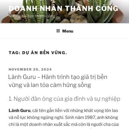
Skip
DOANH NHÂN THÀNH CÔNG
to
Những bài học thành công
content
Menu
TAG:
DỰ ÁN BỀN VỮNG.
POSTED
NOVEMBER 20, 2024
ON
Lành Guru – Hành trình tạo giá trị bền
vững và lan tỏa cảm hứng sống
1. Người đàn ông của gia đình và sự nghiệp
Lành Guru
, cái tên gắn liền với những khát vọng lớn lao
và nỗ lực không ngừng nghỉ. Sinh năm 1987, anh không
chỉ là một doanh nhân xuất sắc mà còn là người cha của