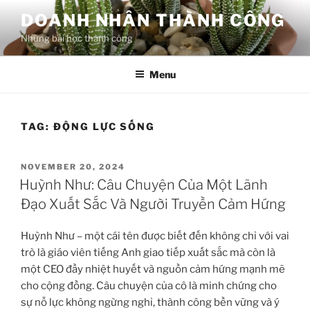
Skip
DOANH NHÂN THÀNH CÔNG
to
Những bài học thành công
content
Menu
TAG:
ĐỘNG LỰC SỐNG
POSTED
NOVEMBER 20, 2024
ON
Huỳnh Như: Câu Chuyện Của Một Lãnh
Đạo Xuất Sắc Và Người Truyền Cảm Hứng
Huỳnh Như – một cái tên được biết đến không chỉ với vai
trò là giáo viên tiếng Anh giao tiếp xuất sắc mà còn là
một CEO đầy nhiệt huyết và nguồn cảm hứng mạnh mẽ
cho cộng đồng. Câu chuyện của cô là minh chứng cho
sự nỗ lực không ngừng nghỉ, thành công bền vững và ý