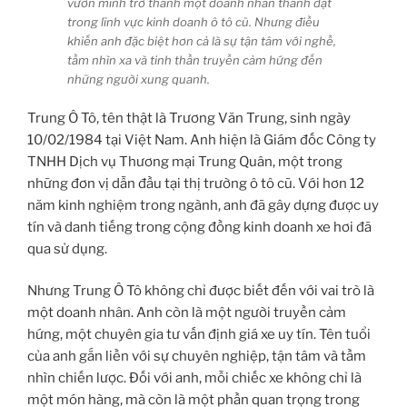
vươn mình trở thành một doanh nhân thành đạt
trong lĩnh vực kinh doanh ô tô cũ. Nhưng điều
khiến anh đặc biệt hơn cả là sự tận tâm với nghề,
tầm nhìn xa và tinh thần truyền cảm hứng đến
những người xung quanh.
Trung Ô Tô, tên thật là Trương Văn Trung, sinh ngày
10/02/1984 tại Việt Nam. Anh hiện là Giám đốc Công ty
TNHH Dịch vụ Thương mại Trung Quân, một trong
những đơn vị dẫn đầu tại thị trường ô tô cũ. Với hơn 12
năm kinh nghiệm trong ngành, anh đã gây dựng được uy
tín và danh tiếng trong cộng đồng kinh doanh xe hơi đã
qua sử dụng.
Nhưng Trung Ô Tô không chỉ được biết đến với vai trò là
một doanh nhân. Anh còn là một người truyền cảm
hứng, một chuyên gia tư vấn định giá xe uy tín. Tên tuổi
của anh gắn liền với sự chuyên nghiệp, tận tâm và tầm
nhìn chiến lược. Đối với anh, mỗi chiếc xe không chỉ là
một món hàng, mà còn là một phần quan trọng trong