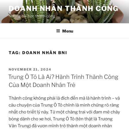
Skip
DOANH NHÂN THÀNH CÔNG
to
Những bài học thành công
content
Menu
TAG:
DOANH NHÂN BNI
POSTED
NOVEMBER 21, 2024
ON
Trung Ô Tô Là Ai? Hành Trình Thành Công
Của Một Doanh Nhân Trẻ
Thành công không phải là đích đến mà là hành trình – và
câu chuyện của Trung Ô Tô chính là minh chứng rõ ràng
nhất cho triết lý này. Từ một chàng trai với đam mê cháy
bỏng dành cho xe hơi, Trung Ô Tô (tên thật là Trương
Văn Trung) đã vươn mình trở thành một doanh nhân