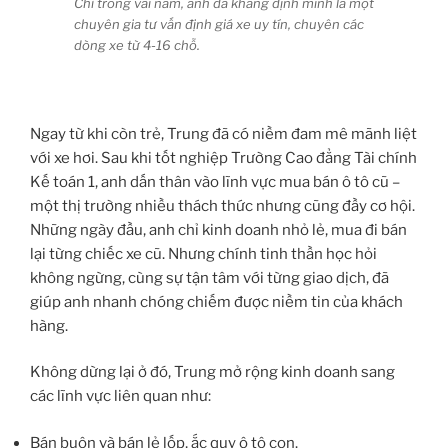
Chỉ trong vài năm, anh đã khẳng định mình là một
chuyên gia tư vấn định giá xe uy tín, chuyên các
dòng xe từ 4-16 chỗ.
Ngay từ khi còn trẻ, Trung đã có niềm đam mê mãnh liệt
với xe hơi. Sau khi tốt nghiệp Trường Cao đẳng Tài chính
Kế toán 1, anh dấn thân vào lĩnh vực mua bán ô tô cũ –
một thị trường nhiều thách thức nhưng cũng đầy cơ hội.
Những ngày đầu, anh chỉ kinh doanh nhỏ lẻ, mua đi bán
lại từng chiếc xe cũ. Nhưng chính tinh thần học hỏi
không ngừng, cùng sự tận tâm với từng giao dịch, đã
giúp anh nhanh chóng chiếm được niềm tin của khách
hàng.
Không dừng lại ở đó, Trung mở rộng kinh doanh sang
các lĩnh vực liên quan như:
Bán buôn và bán lẻ lốp, ắc quy ô tô con.