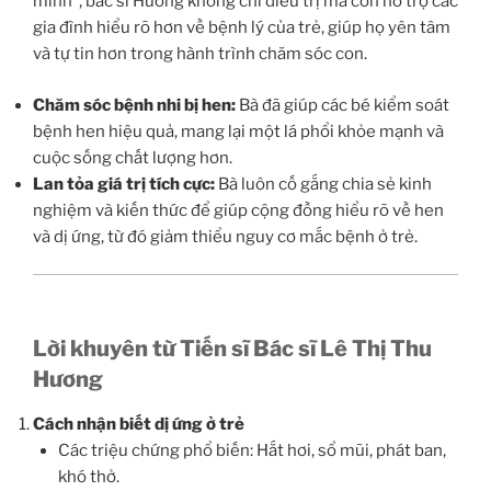
mình”, bác sĩ Hương không chỉ điều trị mà còn hỗ trợ các
gia đình hiểu rõ hơn về bệnh lý của trẻ, giúp họ yên tâm
và tự tin hơn trong hành trình chăm sóc con.
Chăm sóc bệnh nhi bị hen:
Bà đã giúp các bé kiểm soát
bệnh hen hiệu quả, mang lại một lá phổi khỏe mạnh và
cuộc sống chất lượng hơn.
Lan tỏa giá trị tích cực:
Bà luôn cố gắng chia sẻ kinh
nghiệm và kiến thức để giúp cộng đồng hiểu rõ về hen
và dị ứng, từ đó giảm thiểu nguy cơ mắc bệnh ở trẻ.
Lời khuyên từ Tiến sĩ Bác sĩ Lê Thị Thu
Hương
Cách nhận biết dị ứng ở trẻ
Các triệu chứng phổ biến: Hắt hơi, sổ mũi, phát ban,
khó thở.