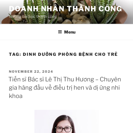
Skip
DOANH NHÂN THÀNH CÔNG
to
Những bài học thành công
content
Menu
TAG:
DINH DƯỠNG PHÒNG BỆNH CHO TRẺ
POSTED
NOVEMBER 22, 2024
ON
Tiến sĩ Bác sĩ Lê Thị Thu Hương – Chuyên
gia hàng đầu về điều trị hen và dị ứng nhi
khoa