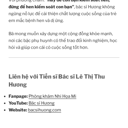
đừng để hen kiểm soát con bạn”
, bác sĩ Hương không
ngừng nỗ lực để cải thiện chất lượng cuộc sống của trẻ
em mắc bệnh hen và dị ứng.
Bà mong muốn xây dựng một cộng đồng khỏe mạnh,
nơi các bậc phụ huynh có thể trao đổi kinh nghiệm, học
hỏi và giúp con cái có cuộc sống tốt hơn.
Liên hệ với Tiến sĩ Bác sĩ Lê Thị Thu
Hương
Fanpage:
Phòng khám Nhi Họa Mi
YouTube:
Bác sĩ Hương
Website:
bacsihuong.com