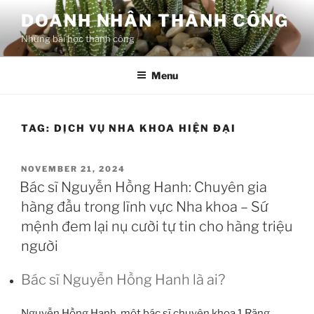
Skip
DOANH NHÂN THÀNH CÔNG
to
Những bài học thành công
content
Menu
TAG:
DỊCH VỤ NHA KHOA HIỆN ĐẠI
POSTED
NOVEMBER 21, 2024
ON
Bác sĩ Nguyễn Hồng Hanh: Chuyên gia
hàng đầu trong lĩnh vực Nha khoa – Sứ
mệnh đem lại nụ cười tự tin cho hàng triệu
người
Bác sĩ Nguyễn Hồng Hanh là ai?
Nguyễn Hồng Hanh, một bác sĩ chuyên khoa 1 Răng