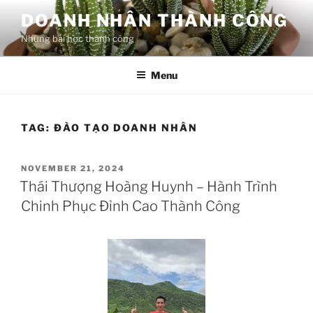
Skip
DOANH NHÂN THÀNH CÔNG
to
Những bài học thành công
content
Menu
TAG:
ĐÀO TẠO DOANH NHÂN
POSTED
NOVEMBER 21, 2024
ON
Thái Thượng Hoàng Huynh – Hành Trình
Chinh Phục Đỉnh Cao Thành Công