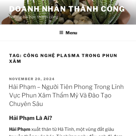
Skip
DOANH NHÂN THÀNH CÔNG
to
Những bài học thành công
content
Menu
TAG:
CÔNG NGHỆ PLASMA TRONG PHUN
XĂM
POSTED
NOVEMBER 20, 2024
ON
Hải Phạm – Người Tiên Phong Trong Lĩnh
Vực Phun Xăm Thẩm Mỹ Và Đào Tạo
Chuyên Sâu
Hải Phạm Là Ai?
Hải Phạm
xuất thân từ Hà Tĩnh, một vùng đất giàu