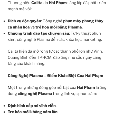
Thương hiệu
Calita
do
Hải Phạm
sáng lập đã phát triển
mạnh mẽ với:
Dịch vụ độc quyền
: Công nghệ
phun mày phong thủy
cá nhân hóa
và
trẻ hóa môi bằng Plasma
.
Chương trình đào tạo chuyên sâu
: Từ kỹ thuật phun
xăm, công nghệ Plasma đến các khóa học marketing.
Calita hiện đã mở rộng từ các thành phố lớn như Vinh,
Quảng Bình đến TP.HCM, đáp ứng nhu cầu ngày càng
tăng của khách hàng.
Công Nghệ Plasma – Điểm Khác Biệt Của Hải Phạm
Một trong những đóng góp nổi bật của
Hải Phạm
là ứng
dụng
công nghệ Plasma
trong lĩnh vực phun xăm:
Định hình nếp mí vĩnh viễn
.
Trẻ hóa môi không xâm lấn
.