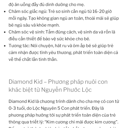
độ ăn uống đầy đủ dinh dưỡng cho mẹ.
Chăm sóc giấc ngủ: Trẻ sơ sinh cần ngủ từ 16-20 giờ
mỗi ngày. Tạo không gian ngủ an toàn, thoải mái sẽ giúp
bé ngủ sâu và khỏe mạnh.
Chăm sóc vệ sinh: Tắm đúng cách, vệ sinh da và rốn là
điều cần thiết để bảo vệ sức khỏe cho bé.
Tương tác: Nói chuyện, hát ru và ôm ấp bé sẽ giúp trẻ
cảm nhận được tình yêu thương, phát triển toàn diện cả
về thể chất lẫn tinh thần.
Diamond Kid – Phương pháp nuôi con
khác biệt từ Nguyễn Phước Lộc
Diamond Kid là chương trình dành cho cha mẹ có con từ
0-3 tuổi, do Lộc Nguyên 5 Con phát triển. Đây là
phương pháp hướng tới sự phát triển toàn diện của trẻ
thông qua triết lý: “Kim cương chỉ mài được kim cương”.