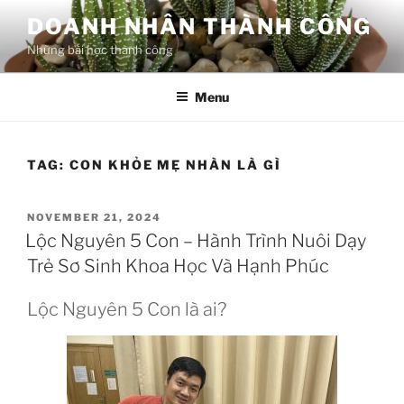
Skip
DOANH NHÂN THÀNH CÔNG
to
Những bài học thành công
content
Menu
TAG:
CON KHỎE MẸ NHÀN LÀ GÌ
POSTED
NOVEMBER 21, 2024
ON
Lộc Nguyên 5 Con – Hành Trình Nuôi Dạy
Trẻ Sơ Sinh Khoa Học Và Hạnh Phúc
Lộc Nguyên 5 Con là ai?