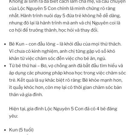
Không ai sinh ra đã biết cách làm cha mẹ, và câu chuyện
của Lộc Nguyên 5 Con chính là minh chứng rõ ràng
nhất. Hành trình nuôi dạy 5 đứa trẻ không hề dễ dàng,
nhưng đó lại là hành trình mà anh và chị Nguyên coi là
cơ hội để trưởng thành, học hỏi và thay đổi.
Bé Kun – con đầu lòng – là khởi đầu của mọi thử thách.
Vì chưa có kinh nghiệm, anh chị từng gặp vô số khó
khăn từ việc chăm sóc đến việc cho bé ăn, ngủ.
Từ bé thứ hai – Bơ, vợ chồng anh đã bắt đầu tìm hiểu và
áp dụng các phương pháp khoa học trong việc chăm sóc
trẻ. Kết quả là sự khác biệt rõ ràng: Bé khỏe mạnh hơn,
ít quấy khóc hơn, còn mẹ lại có thời gian chăm sóc bản
thân và gia đình.
Hiện tại, gia đình Lộc Nguyên 5 Con đã có 4 bé đáng
yêu:
Kun (5 tuổi)