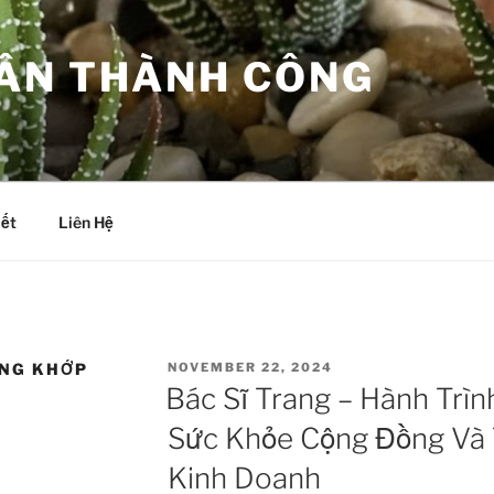
ÂN THÀNH CÔNG
iết
Liên Hệ
POSTED
ƠNG KHỚP
NOVEMBER 22, 2024
ON
Bác Sĩ Trang – Hành Trì
Sức Khỏe Cộng Đồng Và
Kinh Doanh