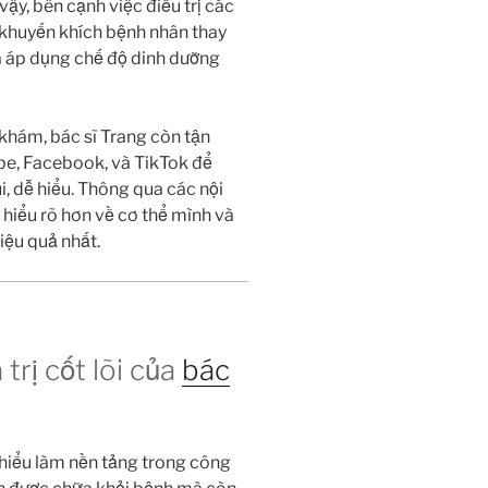
ậy, bên cạnh việc điều trị các
 khuyến khích bệnh nhân thay
và áp dụng chế độ dinh dưỡng
khám, bác sĩ Trang còn tận
be, Facebook, và TikTok để
i, dễ hiểu. Thông qua các nội
 hiểu rõ hơn về cơ thể mình và
iệu quả nhất.
trị cốt lõi của
bác
 hiểu làm nền tảng trong công