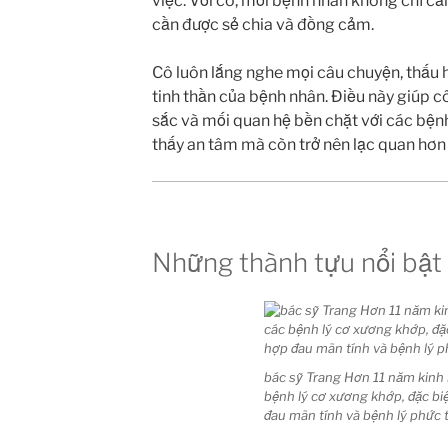
việc. Với cô, mỗi bệnh nhân không chỉ c
cần được sẻ chia và đồng cảm.
Cô luôn lắng nghe mọi câu chuyện, thấu h
tinh thần của bệnh nhân. Điều này giúp c
sắc và mối quan hệ bền chặt với các bện
thấy an tâm mà còn trở nên lạc quan hơn
Những thành tựu nổi bật 
bác sỹ Trang Hơn 11 năm kinh 
bệnh lý cơ xương khớp, đặc biệ
đau mãn tính và bệnh lý phức 