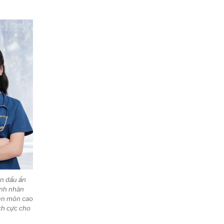
ên dấu ấn
ệnh nhân
ên môn cao
ch cực cho