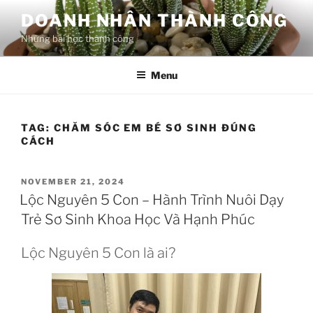
Skip
DOANH NHÂN THÀNH CÔNG
to
Những bài học thành công
content
Menu
TAG:
CHĂM SÓC EM BÉ SƠ SINH ĐÚNG
CÁCH
POSTED
NOVEMBER 21, 2024
ON
Lộc Nguyên 5 Con – Hành Trình Nuôi Dạy
Trẻ Sơ Sinh Khoa Học Và Hạnh Phúc
Lộc Nguyên 5 Con là ai?