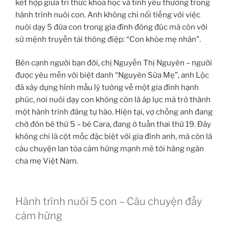
kết hợp giữa tri thức khoa học và tình yêu thương trong
hành trình nuôi con. Anh không chỉ nổi tiếng với việc
nuôi dạy 5 đứa con trong gia đình đông đúc mà còn với
sứ mệnh truyền tải thông điệp: “Con khỏe mẹ nhàn”.
Bên cạnh người bạn đời, chị Nguyễn Thị Nguyên – người
được yêu mến với biệt danh “Nguyên Sữa Mẹ”, anh Lộc
đã xây dựng hình mẫu lý tưởng về một gia đình hạnh
phúc, nơi nuôi dạy con không còn là áp lực mà trở thành
một hành trình đáng tự hào. Hiện tại, vợ chồng anh đang
chờ đón bé thứ 5 – bé Cara, đang ở tuần thai thứ 19. Đây
không chỉ là cột mốc đặc biệt với gia đình anh, mà còn là
câu chuyện lan tỏa cảm hứng mạnh mẽ tới hàng ngàn
cha mẹ Việt Nam.
Hành trình nuôi 5 con – Câu chuyện đầy
cảm hứng