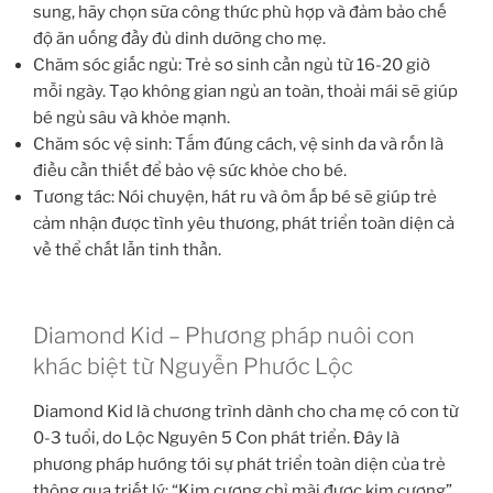
sung, hãy chọn sữa công thức phù hợp và đảm bảo chế
độ ăn uống đầy đủ dinh dưỡng cho mẹ.
Chăm sóc giấc ngủ: Trẻ sơ sinh cần ngủ từ 16-20 giờ
mỗi ngày. Tạo không gian ngủ an toàn, thoải mái sẽ giúp
bé ngủ sâu và khỏe mạnh.
Chăm sóc vệ sinh: Tắm đúng cách, vệ sinh da và rốn là
điều cần thiết để bảo vệ sức khỏe cho bé.
Tương tác: Nói chuyện, hát ru và ôm ấp bé sẽ giúp trẻ
cảm nhận được tình yêu thương, phát triển toàn diện cả
về thể chất lẫn tinh thần.
Diamond Kid – Phương pháp nuôi con
khác biệt từ Nguyễn Phước Lộc
Diamond Kid là chương trình dành cho cha mẹ có con từ
0-3 tuổi, do Lộc Nguyên 5 Con phát triển. Đây là
phương pháp hướng tới sự phát triển toàn diện của trẻ
thông qua triết lý: “Kim cương chỉ mài được kim cương”.