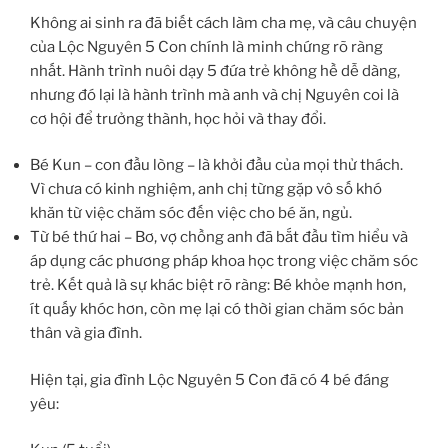
Không ai sinh ra đã biết cách làm cha mẹ, và câu chuyện
của Lộc Nguyên 5 Con chính là minh chứng rõ ràng
nhất. Hành trình nuôi dạy 5 đứa trẻ không hề dễ dàng,
nhưng đó lại là hành trình mà anh và chị Nguyên coi là
cơ hội để trưởng thành, học hỏi và thay đổi.
Bé Kun – con đầu lòng – là khởi đầu của mọi thử thách.
Vì chưa có kinh nghiệm, anh chị từng gặp vô số khó
khăn từ việc chăm sóc đến việc cho bé ăn, ngủ.
Từ bé thứ hai – Bơ, vợ chồng anh đã bắt đầu tìm hiểu và
áp dụng các phương pháp khoa học trong việc chăm sóc
trẻ. Kết quả là sự khác biệt rõ ràng: Bé khỏe mạnh hơn,
ít quấy khóc hơn, còn mẹ lại có thời gian chăm sóc bản
thân và gia đình.
Hiện tại, gia đình Lộc Nguyên 5 Con đã có 4 bé đáng
yêu: