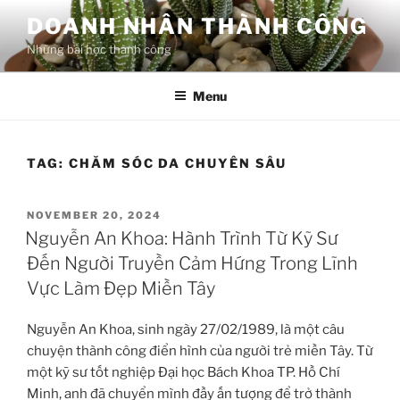
Skip
DOANH NHÂN THÀNH CÔNG
to
Những bài học thành công
content
Menu
TAG:
CHĂM SÓC DA CHUYÊN SÂU
POSTED
NOVEMBER 20, 2024
ON
Nguyễn An Khoa: Hành Trình Từ Kỹ Sư
Đến Người Truyền Cảm Hứng Trong Lĩnh
Vực Làm Đẹp Miền Tây
Nguyễn An Khoa, sinh ngày 27/02/1989, là một câu
chuyện thành công điển hình của người trẻ miền Tây. Từ
một kỹ sư tốt nghiệp Đại học Bách Khoa TP. Hồ Chí
Minh, anh đã chuyển mình đầy ấn tượng để trở thành