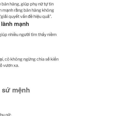
 bán hàng, giúp phụ nữ tự tin
ấn mạnh rằng bán hàng không
giải quyết vấn đề hiệu quả”.
g lành mạnh
 giúp nhiều người tìm thấy niềm
ại, cô không ngừng chia sẻ kiến
ỏ vươn xa.
à sứ mệnh
hụ nữ: