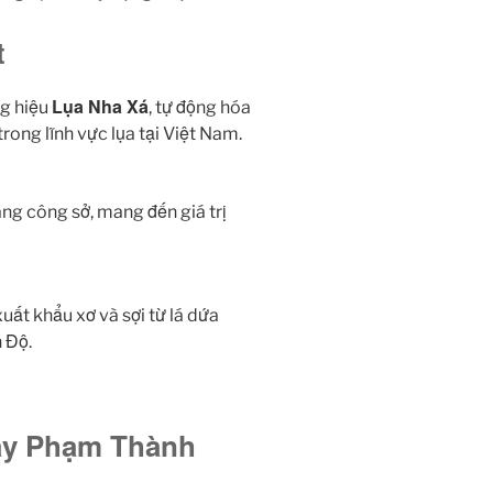
t
Lụa Nha Xá
g hiệu
, tự động hóa
rong lĩnh vực lụa tại Việt Nam.
ng công sở, mang đến giá trị
ất khẩu xơ và sợi từ lá dứa
 Độ.
hầy Phạm Thành