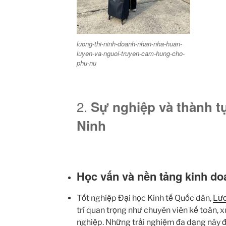
luong-thi-ninh-doanh-nhan-nha-huan-
luyen-va-nguoi-truyen-cam-hung-cho-
phu-nu
2.
Sự nghiệp và thành t
Ninh
Học vấn và nền tảng kinh do
Tốt nghiệp Đại học Kinh tế Quốc dân,
Lươ
trí quan trọng như chuyên viên kế toán, 
nghiệp. Những trải nghiệm đa dạng này 