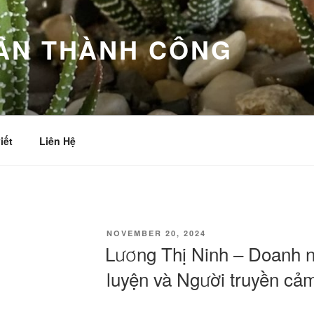
ÂN THÀNH CÔNG
iết
Liên Hệ
POSTED
NOVEMBER 20, 2024
ON
Lương Thị Ninh – Doanh 
luyện và Người truyền cả