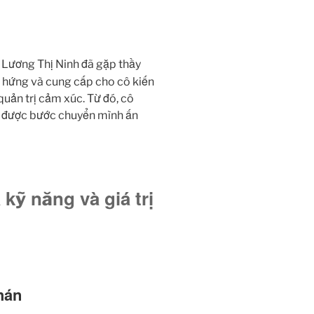
, Lương Thị Ninh đã gặp thầy
m hứng và cung cấp cho cô kiến
quản trị cảm xúc. Từ đó, cô
t được bước chuyển mình ấn
kỹ năng và giá trị
hán