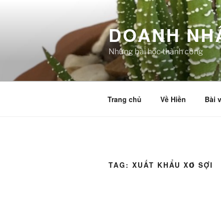
Skip
to
DOANH NH
content
Những bài học thành công
Trang chủ
Về Hiền
Bài v
TAG:
XUẤT KHẨU XƠ SỢI