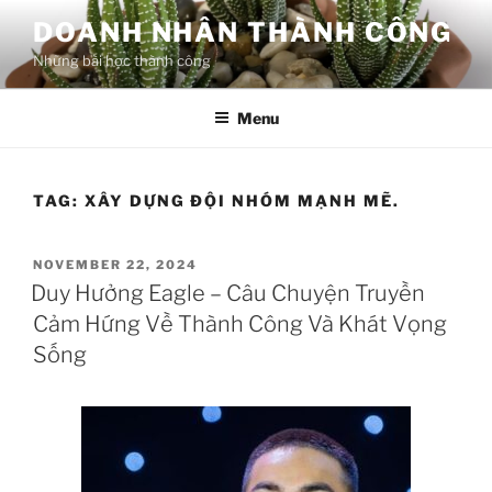
Skip
DOANH NHÂN THÀNH CÔNG
to
Những bài học thành công
content
Menu
TAG:
XÂY DỰNG ĐỘI NHÓM MẠNH MẼ.
POSTED
NOVEMBER 22, 2024
ON
Duy Hưởng Eagle – Câu Chuyện Truyền
Cảm Hứng Về Thành Công Và Khát Vọng
Sống