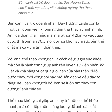
Bên cạnh vai trò doanh nhân, Duy Hưởng Eagle
còn là một vận động viên không ngừng thử thách
chính mìn
Bên cạnh vai trò doanh nhân, Duy Hưởng Eagle còn là
một vận động viên không ngừng thử thách chính mình.
Anh đã tham gia nhiều giải marathon 42km và vượt qua
cuộc thi Ironman 70.3, nơi đòi hỏi không chỉ sức bền thể
chất mà cả ý chí tinh thần thép.
Với anh, thể thao không chỉ là cách để giữ gìn sức khỏe,
mà còn là hành trình giúp anh rèn luyện sự kiên nhẫn, kỷ
luật và khả năng vượt qua giới hạn của bản thân. “Mỗi
bước chạy, mỗi vòng bơi hay mỗi lần đạp xe đều dạy tôi
rằng: nếu bạn không từ bỏ, bạn sẽ luôn tìm thấy con
đường,” anh chia sẻ.
Thể thao không chỉ giúp anh duy trì một cơ thể khỏe
mạnh, mà còn tiếp thêm năng lượng để anh dẫn dắt