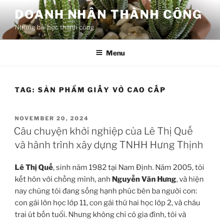
Skip
DOANH NHÂN THÀNH CÔNG
to
Những bài học thành công
content
Menu
TAG:
SẢN PHẨM GIẤY VỞ CAO CẤP
POSTED
NOVEMBER 20, 2024
ON
Câu chuyện khởi nghiệp của Lê Thị Quế
và hành trình xây dựng TNHH Hưng Thịnh
Lê Thị Quế
, sinh năm 1982 tại Nam Định. Năm 2005, tôi
kết hôn với chồng mình, anh
Nguyễn Văn Hưng
, và hiện
nay chúng tôi đang sống hạnh phúc bên ba người con:
con gái lớn học lớp 11, con gái thứ hai học lớp 2, và cháu
trai út bốn tuổi. Nhưng không chỉ có gia đình, tôi và